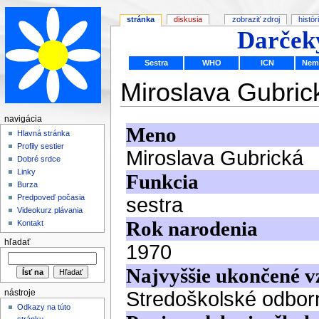
stránka
diskusia
zobraziť zdroj
histór
Darček
Sestra
WHO
ICN
Nem
Miroslava Gubrick
navigácia
Hlavná stránka
Profily sestier
Dobré srdce
Linky
Burza
Predpoveď počasia
Videokurz plávania
Kontakt
hľadať
nástroje
Odkazy na túto