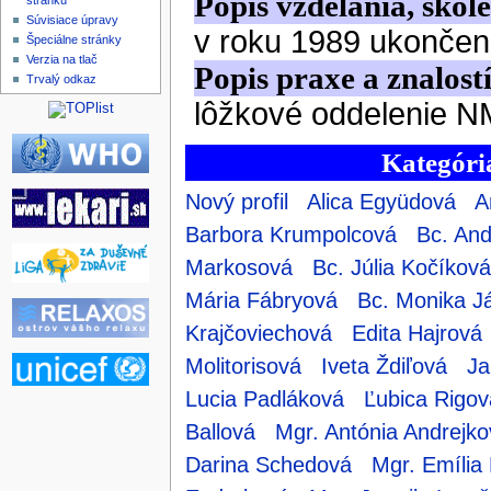
stránku
Súvisiace úpravy
Špeciálne stránky
Verzia na tlač
Trvalý odkaz
Kategória
Nový profil
Alica Együdová
A
Barbora Krumpolcová
Bc. And
Markosová
Bc. Júlia Kočíková
Mária Fábryová
Bc. Monika J
Krajčoviechová
Edita Hajrová
Molitorisová
Iveta Ždiľová
Ja
Lucia Padláková
Ľubica Rigov
Ballová
Mgr. Antónia Andrejko
Darina Schedová
Mgr. Emília