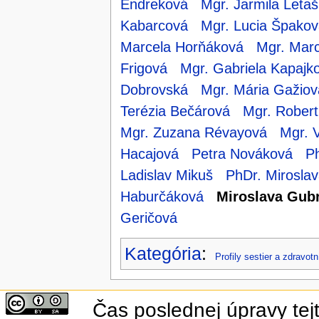
Endreková
Mgr. Jarmila Letaš
Kabarcová
Mgr. Lucia Špakov
Marcela Horňáková
Mgr. Mar
Frigová
Mgr. Gabriela Kapajk
Dobrovská
Mgr. Mária Gažiov
Terézia Bečárová
Mgr. Rober
Mgr. Zuzana Révayová
Mgr. 
Hacajová
Petra Nováková
Ph
Ladislav Mikuš
PhDr. Mirosla
Haburčáková
Miroslava Gub
Geričová
Kategória
:
Profily sestier a zdravot
Čas poslednej úpravy tej