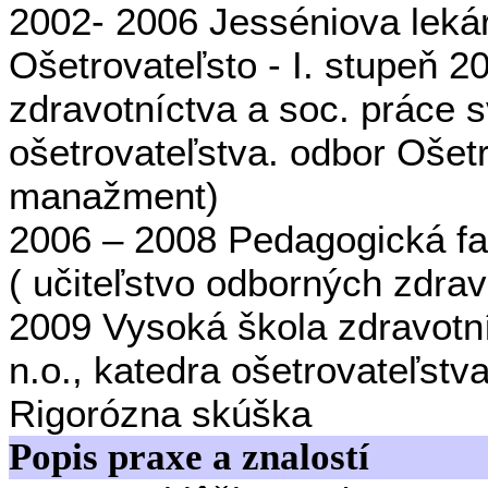
2002- 2006 Jesséniova lekár
Ošetrovateľsto - I. stupeň 
zdravotníctva a soc. práce s
ošetrovateľstva. odbor Ošetr
manažment)
2006 – 2008 Pedagogická fak
( učiteľstvo odborných zdra
2009 Vysoká škola zdravotní
n.o., katedra ošetrovateľstv
Rigorózna skúška
Popis praxe a znalostí