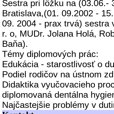
Sestra pri lôžku na (03.06.
Bratislava,(01. 09.2002 - 15
09. 2004 - prax trvá) sestra
r. o, MUDr. Jolana Holá, Ro
Baňa).
Témy diplomových prác:
Edukácia - starostlivosť o du
Podiel rodičov na ústnom zdr
Didaktika vyučovacieho pro
diplomovaná dentálna hygie
Najčastejšie problémy v duti